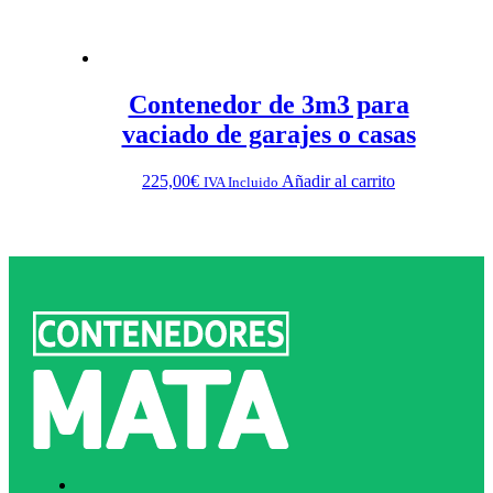
Contenedor de 3m3 para
vaciado de garajes o casas
225,00
€
Añadir al carrito
IVA Incluido