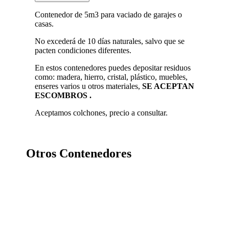
para
Contenedor de 5m3 para vaciado de garajes o
vaciado
casas.
de
garajes
No excederá de 10 días naturales, salvo que se
o
pacten condiciones diferentes.
casas
cantidad
En estos contenedores puedes depositar residuos
como: madera, hierro, cristal, plástico, muebles,
enseres varios u otros materiales,
SE ACEPTAN
ESCOMBROS .
Aceptamos colchones, precio a consultar.
Otros Contenedores