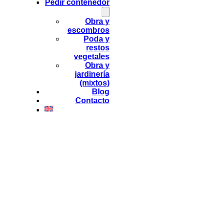
Pedir contenedor
Obra y
escombros
Poda y
restos
vegetales
Obra y
jardinería
(mixtos)
Blog
Contacto