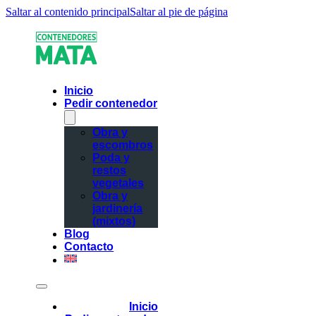
Saltar al contenido principal
Saltar al pie de página
Inicio
Pedir contenedor
Obra y
escombros
Poda y
restos
vegetales
Obra y
jardinería
(mixtos)
Blog
Contacto
Inicio