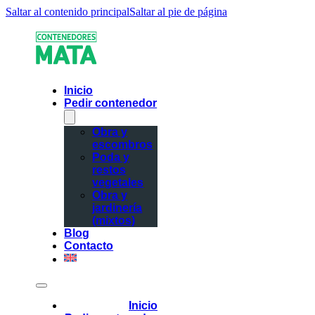
Saltar al contenido principal
Saltar al pie de página
Inicio
Pedir contenedor
Obra y
escombros
Poda y
restos
vegetales
Obra y
jardinería
(mixtos)
Blog
Contacto
Inicio