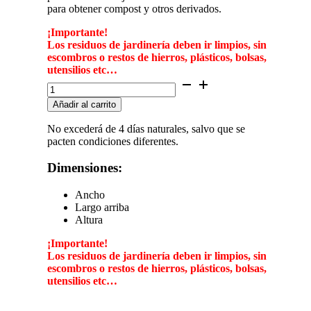
para obtener compost y otros derivados.
¡Importante!
Los residuos de jardinería deben ir limpios, sin
escombros o restos de hierros, plásticos, bolsas,
utensilios etc…
Contenedor
de
Añadir al carrito
5
m³
No excederá de 4 días naturales, salvo que se
para
pacten condiciones diferentes.
restos
de
Dimensiones:
jardinería
BENISSA-
ELS
Ancho
POBLETS
Largo arriba
cantidad
Altura
¡Importante!
Los residuos de jardinería deben ir limpios, sin
escombros o restos de hierros, plásticos, bolsas,
utensilios etc…