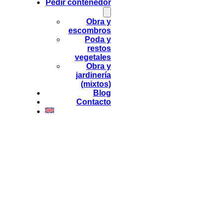
Pedir contenedor
Obra y
escombros
Poda y
restos
vegetales
Obra y
jardinería
(mixtos)
Blog
Contacto