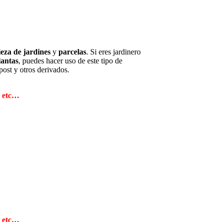
ieza de jardines
y
parcelas
. Si eres jardinero
lantas
, puedes hacer uso de este tipo de
post y otros derivados.
s etc…
s etc…