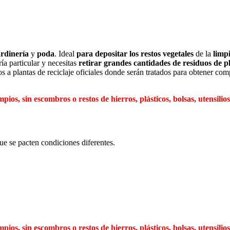
ardinería
y
poda
. Ideal
para depositar los restos vegetales
de la
limp
ría particular y necesitas
retirar grandes cantidades de residuos de p
s a plantas de reciclaje oficiales donde serán tratados para obtener com
pios, sin escombros o restos de hierros, plásticos, bolsas, utensilio
ue se pacten condiciones diferentes.
pios, sin escombros o restos de hierros, plásticos, bolsas, utensilio