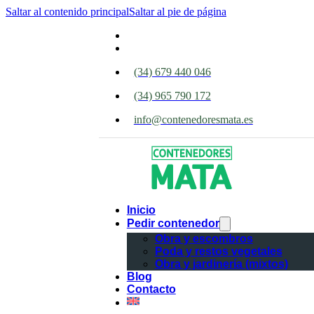
Saltar al contenido principal
Saltar al pie de página
(34) 679 440 046
(34) 965 790 172
info@contenedoresmata.es
Inicio
Pedir contenedor
Obra y escombros
Poda y restos vegetales
Obra y jardinería (mixtos)
Blog
Contacto