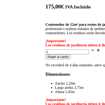
175,00
€
IVA Incluido
Contenedor de 12m³
para restos de j
profesional o realizas trabajos de jardine
contenedores. Los residuos serán llevado
¡Importante!
Los residuos de jardinería deben ir lim
Caja
de
Añadir al carrito
12m³
para
No excederá de 4 días naturales, salvo q
restos
de
Dimensiones:
jardineria
BENISSA-
ELS
Ancho 2,20m
POBLETS
Largo arriba 3,75m
cantidad
Altura 1,45m
¡Importante!
Los residuos de jardinería deben ir lim