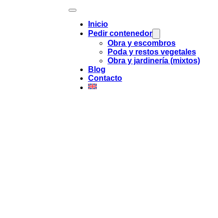
Inicio
Pedir contenedor
Obra y escombros
Poda y restos vegetales
Obra y jardinería (mixtos)
Blog
Contacto